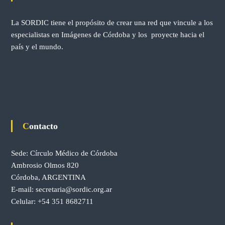
e
La SORDIC tiene el propósito de crear una red que vincule a los
e
especialistas en Imágenes de Córdoba y los proyecte hacia el
país y el mundo.
n
t
r
a
Contacto
d
Sede: Círculo Médico de Córdoba
Ambrosio Olmos 820
a
Córdoba, ARGENTINA
s
E-mail:
secretaria@sordic.org.ar
Celular:
+54 351 8682711