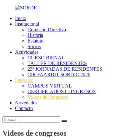
Skip
to
Inicio
content
SORDIC
Sociedad
Institucional
de
Comisión Directiva
Radiología
Historia
y
Estatuto
Diagnóstico
Socios
por
Actividades
Imágenes
CURSO BIENAL
de
TALLER DE RESIDENTES
la
23º JORNADAS DE RESIDENTES
provincia
CIR FAARDIT SORDIC 2026
de
Servicios
Córdoba
CAMPUS VIRTUAL
CERTIFICADOS CONGRESOS
Videos de congresos
Novedades
Contacto
Buscar:
Buscar
Videos de congresos