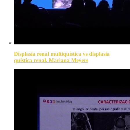
Displasia renal multiquística vs displasia
quística renal. Mariana Meyers