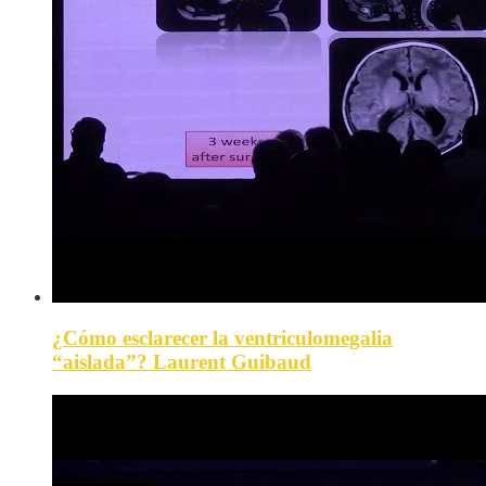
¿Cómo esclarecer la ventriculomegalia
“aislada”? Laurent Guibaud