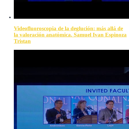
Videofluoroscopia de la deglución: más allá de
la valoración anatómica. Samuel Ivan Espinoza
Tristan