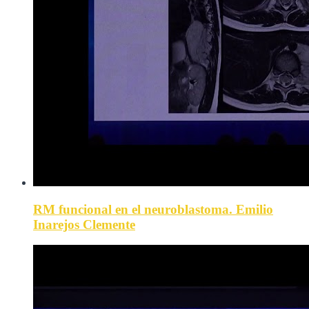
RM funcional en el neuroblastoma. Emilio
Inarejos Clemente