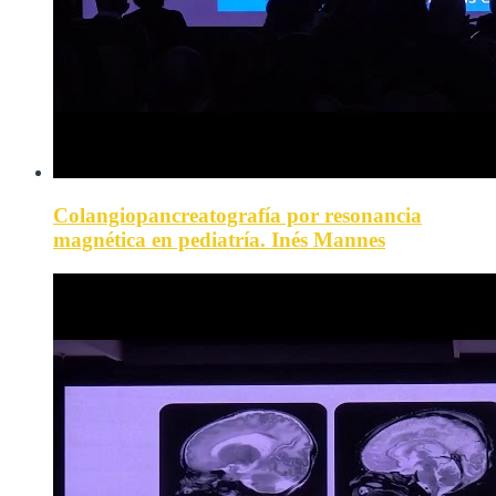
Colangiopancreatografía por resonancia
magnética en pediatría. Inés Mannes