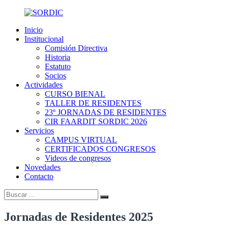
Skip
to
Inicio
content
SORDIC
Sociedad
Institucional
de
Comisión Directiva
Radiología
Historia
y
Estatuto
Diagnóstico
Socios
por
Actividades
Imágenes
CURSO BIENAL
de
TALLER DE RESIDENTES
la
23º JORNADAS DE RESIDENTES
provincia
CIR FAARDIT SORDIC 2026
de
Servicios
Córdoba
CAMPUS VIRTUAL
CERTIFICADOS CONGRESOS
Videos de congresos
Novedades
Contacto
Buscar:
Buscar
Jornadas de Residentes 2025