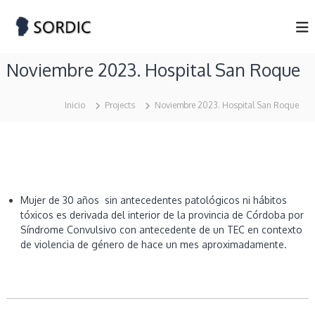
S
S
S
k
o
i
O
c
p
R
i
Noviembre 2023. Hospital San Roque
t
D
e
o
d
I
c
a
C
Inicio
Projects
Noviembre 2023. Hospital San Roque
d
o
d
n
e
t
R
e
a
n
d
t
i
o
Mujer de 30 años sin antecedentes patológicos ni hábitos
l
tóxicos es derivada del interior de la provincia de Córdoba por
o
Síndrome Convulsivo con antecedente de un TEC en contexto
g
de violencia de género de hace un mes aproximadamente.
í
a
y
D
i
a