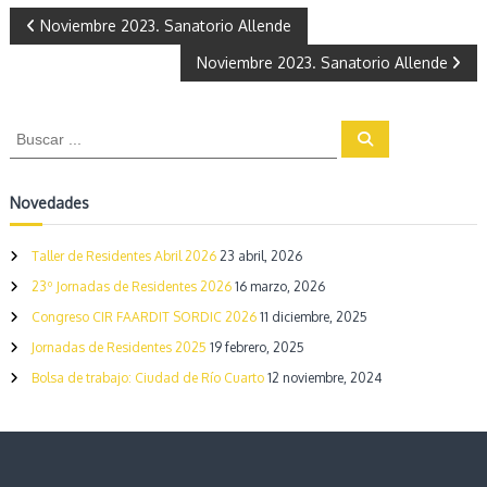
g
N
Noviembre 2023. Sanatorio Allende
n
ó
Noviembre 2023. Sanatorio Allende
a
s
t
i
v
B
c
B
o
u
u
e
s
p
s
c
o
a
c
Novedades
r
r
g
a
I
r
m
Taller de Residentes Abril 2026
23 abril, 2026
a
:
á
23º Jornadas de Residentes 2026
16 marzo, 2026
g
e
c
Congreso CIR FAARDIT SORDIC 2026
11 diciembre, 2025
n
e
Jornadas de Residentes 2025
19 febrero, 2025
i
s
Bolsa de trabajo: Ciudad de Río Cuarto
12 noviembre, 2024
d
e
ó
l
a
n
p
r