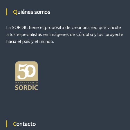
o
d
v
Quiénes somos
i
e
n
c
La SORDIC tiene el propósito de crear una red que vincule
i
e
a los especialistas en Imágenes de Córdoba y los proyecte
a
hacia el país y el mundo.
d
n
e
C
ó
t
r
d
r
o
b
a
a
d
a
s
Contacto