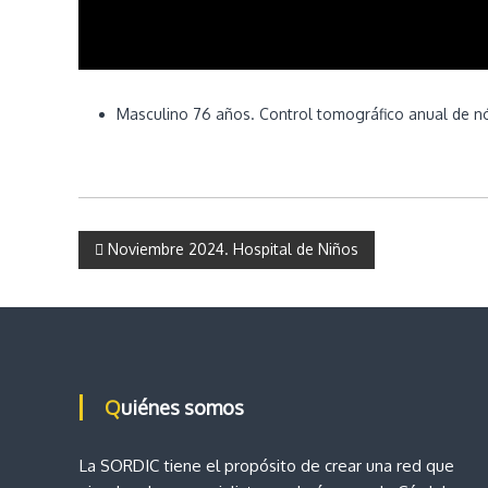
d
e
l
a
p
Masculino 76 años. Control tomográfico anual de 
r
o
v
i
n
N
c
Noviembre 2024. Hospital de Niños
i
a
a
d
e
v
C
ó
e
Quiénes somos
r
d
g
o
La SORDIC tiene el propósito de crear una red que
b