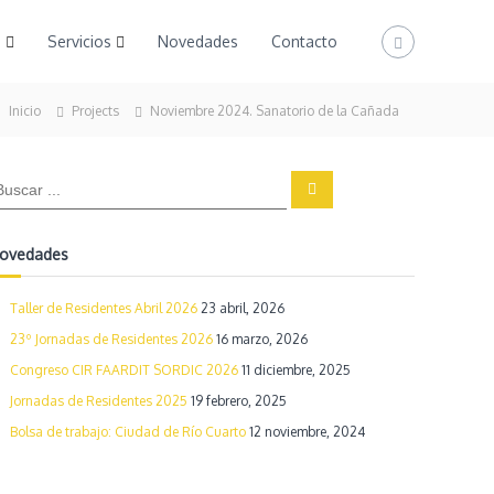
s
Servicios
Novedades
Contacto
Inicio
Projects
Noviembre 2024. Sanatorio de la Cañada
B
u
s
c
a
ovedades
r
Taller de Residentes Abril 2026
23 abril, 2026
23º Jornadas de Residentes 2026
16 marzo, 2026
Congreso CIR FAARDIT SORDIC 2026
11 diciembre, 2025
Jornadas de Residentes 2025
19 febrero, 2025
Bolsa de trabajo: Ciudad de Río Cuarto
12 noviembre, 2024