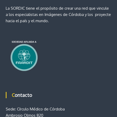
e
o
La SORDIC tiene el propósito de crear una red que vincule
v
e
i
a los especialistas en Imágenes de Córdoba y los proyecte
n
hacia el país y el mundo.
c
n
i
a
t
d
e
C
r
ó
r
a
d
o
b
d
a
a
s
Contacto
Sede: Círculo Médico de Córdoba
Ambrosio Olmos 820