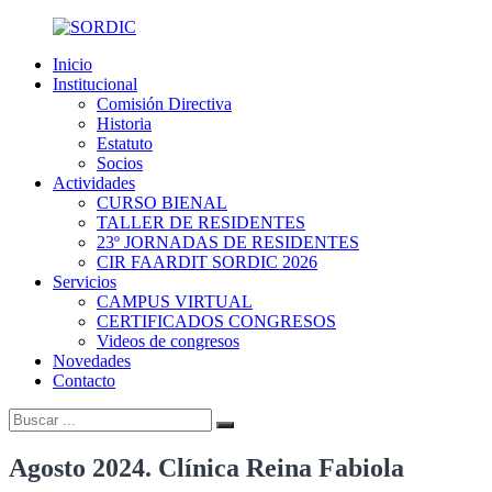
Skip
to
Inicio
content
SORDIC
Sociedad
Institucional
de
Comisión Directiva
Radiología
Historia
y
Estatuto
Diagnóstico
Socios
por
Actividades
Imágenes
CURSO BIENAL
de
TALLER DE RESIDENTES
la
23º JORNADAS DE RESIDENTES
provincia
CIR FAARDIT SORDIC 2026
de
Servicios
Córdoba
CAMPUS VIRTUAL
CERTIFICADOS CONGRESOS
Videos de congresos
Novedades
Contacto
Buscar:
Buscar
Agosto 2024. Clínica Reina Fabiola