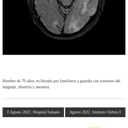
g
n
ó
s
t
i
c
o
p
o
r
I
m
á
g
e
Hombre de 70 años, es llevado por familiares a guardia con trastorno del
n
lenguaje, disartria y anosmia.
e
s
d
e
N
l
Agosto 2022. Hospital Italiano
Agosto 2022. Instituto Oulton
a
p
a
r