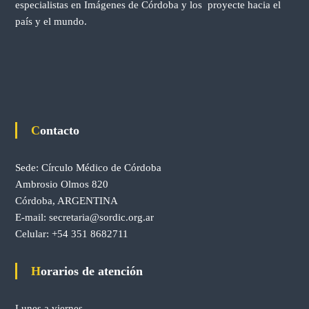
especialistas en Imágenes de Córdoba y los proyecte hacia el
país y el mundo.
e
n
t
r
Contacto
a
Sede: Círculo Médico de Córdoba
d
Ambrosio Olmos 820
Córdoba, ARGENTINA
a
E-mail:
secretaria@sordic.org.ar
Celular:
+54 351 8682711
s
Horarios de atención
Lunes a viernes