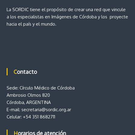
e
o
La SORDIC tiene el propósito de crear una red que vincule
v
e
i
a los especialistas en Imágenes de Córdoba y los proyecte
n
hacia el país y el mundo.
c
n
i
a
t
d
e
C
r
ó
r
a
d
Contacto
o
b
d
a
Sede: Círculo Médico de Córdoba
Ambrosio Olmos 820
a
Córdoba, ARGENTINA
s
E-mail:
secretaria@sordic.org.ar
Celular:
+54 351 8682711
Horarios de atención