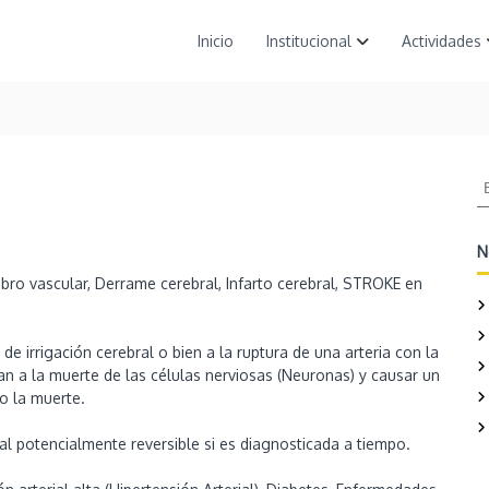
Inicio
Institucional
Actividades
B
u
s
c
N
a
ro vascular, Derrame cerebral, Infarto cerebral, STROKE en
r
:
de irrigación cerebral o bien a la ruptura de una arteria con la
n a la muerte de las células nerviosas (Neuronas) y causar un
o la muerte.
l potencialmente reversible si es diagnosticada a tiempo.