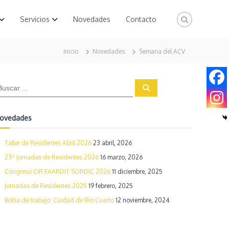
Servicios
Novedades
Contacto
Inicio
Novedades
Semana del ACV
B
u
s
c
a
ovedades
r
Taller de Residentes Abril 2026
23 abril, 2026
23º Jornadas de Residentes 2026
16 marzo, 2026
Congreso CIR FAARDIT SORDIC 2026
11 diciembre, 2025
Jornadas de Residentes 2025
19 febrero, 2025
Bolsa de trabajo: Ciudad de Río Cuarto
12 noviembre, 2024