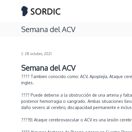
S
S
S
k
O
o
i
c
R
p
i
D
Semana del ACV
t
e
I
o
d
C
c
a
o
d
n
d
28 octubre, 2021
t
e
e
R
Semana del ACV
n
a
???? Tambien conocido como: ACV, Apoplejía, Ataque cereb
t
d
ingles.
i
o
???? Puede deberse a la obstrucción de una arteria y falta 
l
posterior hemorragia o sangrado. Ambas situaciones lleva
o
daño severo al cerebro, discapacidad permanente e inclus
g
í
????El Ataque cerebrovascular o ACV es una lesión cerebra
a
y