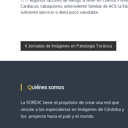
???? Algunos factores de Riesgo a tener en Cuenta: Presión
D
Cardiacas, tabaquismo, antecedente familiar de ACV, la Ed
i
suficiente ejercicio o dieta poco saludable.
a
g
n
ó
s
t
N
Jornadas de Imágenes en Patología Torácica
i
c
a
o
p
v
o
r
e
I
Quiénes somos
m
g
á
La SORDIC tiene el propósito de crear una red que
g
a
vincule a los especialistas en Imágenes de Córdoba y
e
n
los proyecte hacia el país y el mundo.
e
c
s