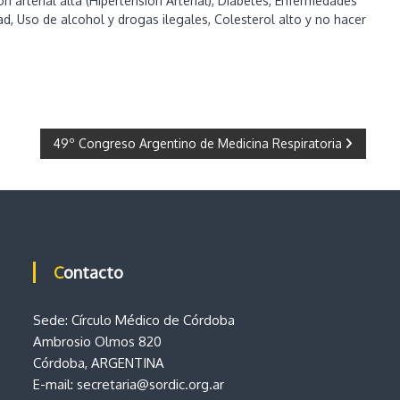
 arterial alta (Hipertensión Arterial), Diabetes, Enfermedades
ad, Uso de alcohol y drogas ilegales, Colesterol alto y no hacer
49º Congreso Argentino de Medicina Respiratoria
Contacto
Sede: Círculo Médico de Córdoba
Ambrosio Olmos 820
Córdoba, ARGENTINA
E-mail:
secretaria@sordic.org.ar