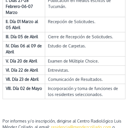
I. Días 27-28
Publicación en medios escritos de
g
Febrero-06-07
Tucumán.
n
Marzo
ó
s
II. Día 01 Marzo al
Recepción de Solicitudes.
t
05 Abril
i
c
III. Día 05 de Abril
Cierre de Recepción de Solicitudes.
o
p
IV. Días 06 al 09 de
Estudio de Carpetas.
o
Abril
r
I
V. Día 20 de Abril
Examen de Múltiple Choice.
m
VI. Día 22 de Abril
Entrevistas.
á
g
VII. Día 23 de Abril
Comunicación de Resultados.
e
n
VIII. Día 02 de Mayo
Incorporación y toma de funciones de
e
los residentes seleccionados.
s
d
e
l
a
Por informes y/o inscripción, dirigirse al Centro Radiológico Luis
p
Méndez Collado, al email:
residencia@mendezcollado.com
o
r