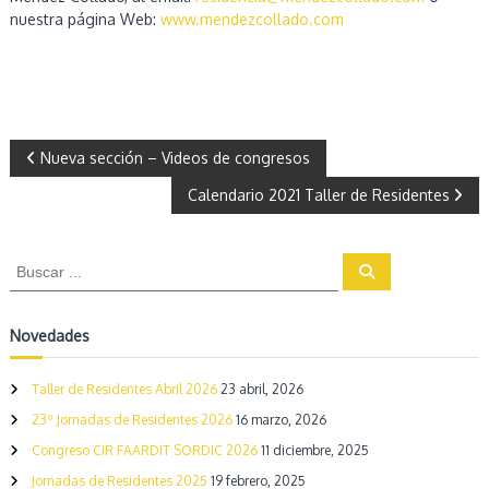
o
nuestra página Web:
www.mendezcollado.com
v
i
n
c
i
a
N
d
Nueva sección – Videos de congresos
e
C
Calendario 2021 Taller de Residentes
a
ó
r
v
d
B
B
o
u
u
b
e
s
s
a
c
a
c
Novedades
r
g
a
r
Taller de Residentes Abril 2026
23 abril, 2026
a
:
23º Jornadas de Residentes 2026
16 marzo, 2026
c
Congreso CIR FAARDIT SORDIC 2026
11 diciembre, 2025
Jornadas de Residentes 2025
19 febrero, 2025