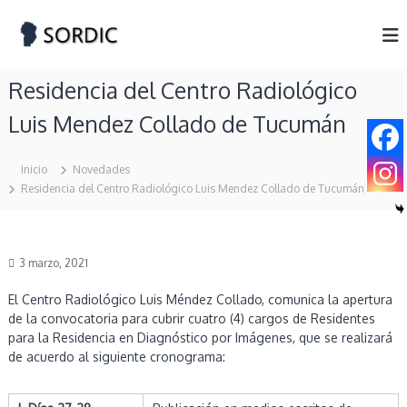
S
S
S
k
o
i
O
c
p
R
i
Residencia del Centro Radiológico
t
D
e
o
d
I
Luis Mendez Collado de Tucumán
c
a
C
d
o
d
n
Inicio
Novedades
e
t
Residencia del Centro Radiológico Luis Mendez Collado de Tucumán
R
e
a
n
d
t
i
o
3 marzo, 2021
l
o
El
Centro Radiológico Luis Méndez Collado,
comunica la apertura
g
de la convocatoria para cubrir cuatro (4) cargos de Residentes
í
para la Residencia en Diagnóstico por Imágenes, que se realizará
a
y
de acuerdo al siguiente cronograma:
D
i
a