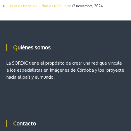
i
Bolsa de trabajo: Ciudad de Río Cuarto
12 noviembre, 2024
ó
n
d
Quiénes somos
e
La SORDIC tiene el propósito de crear una red que vincule
e
a los especialistas en Imágenes de Córdoba y los proyecte
hacia el país y el mundo.
n
t
r
a
Contacto