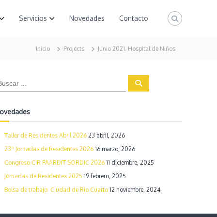
Servicios
Novedades
Contacto
Inicio
Projects
Junio 2021. Hospital de Niños
B
u
s
c
a
ovedades
r
Taller de Residentes Abril 2026
23 abril, 2026
23º Jornadas de Residentes 2026
16 marzo, 2026
Congreso CIR FAARDIT SORDIC 2026
11 diciembre, 2025
Jornadas de Residentes 2025
19 febrero, 2025
Bolsa de trabajo: Ciudad de Río Cuarto
12 noviembre, 2024