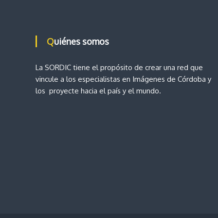
g
D
i
a
a
g
Quiénes somos
n
c
ó
s
i
La SORDIC tiene el propósito de crear una red que
t
vincule a los especialistas en Imágenes de Córdoba y
i
ó
los proyecte hacia el país y el mundo.
c
o
n
p
o
d
r
I
e
m
á
e
g
e
n
n
e
s