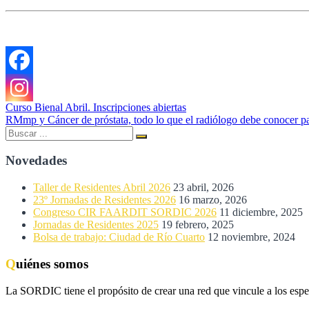
Navegación
Curso Bienal Abril. Inscripciones abiertas
RMmp y Cáncer de próstata, todo lo que el radiólogo debe conocer par
de
Buscar:
Buscar
entradas
Novedades
Taller de Residentes Abril 2026
23 abril, 2026
23º Jornadas de Residentes 2026
16 marzo, 2026
Congreso CIR FAARDIT SORDIC 2026
11 diciembre, 2025
Jornadas de Residentes 2025
19 febrero, 2025
Bolsa de trabajo: Ciudad de Río Cuarto
12 noviembre, 2024
Quiénes somos
La SORDIC tiene el propósito de crear una red que vincule a los espe