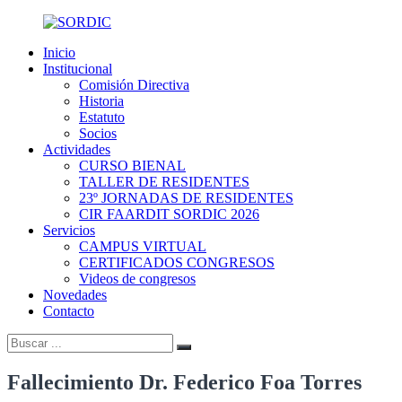
Skip
to
Inicio
content
SORDIC
Sociedad
Institucional
de
Comisión Directiva
Radiología
Historia
y
Estatuto
Diagnóstico
Socios
por
Actividades
Imágenes
CURSO BIENAL
de
TALLER DE RESIDENTES
la
23º JORNADAS DE RESIDENTES
provincia
CIR FAARDIT SORDIC 2026
de
Servicios
Córdoba
CAMPUS VIRTUAL
CERTIFICADOS CONGRESOS
Videos de congresos
Novedades
Contacto
Buscar:
Buscar
Fallecimiento Dr. Federico Foa Torres