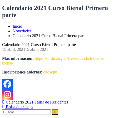
Calendario 2021 Curso Bienal Primera
parte
Inicio
Novedades
Calendario 2021 Curso Bienal Primera parte
Calendario 2021 Curso Bienal Primera parte
15 abril, 2021
15 abril, 2021
Más información:
https://sordic.org.ar/web/actividades/curso-
bienal/
Inscripciones abiertas:
clic aquí
Navegación
Calendario 2021 Taller de Residentes
Bolsa de trabajo
de
Buscar:
Buscar
entradas