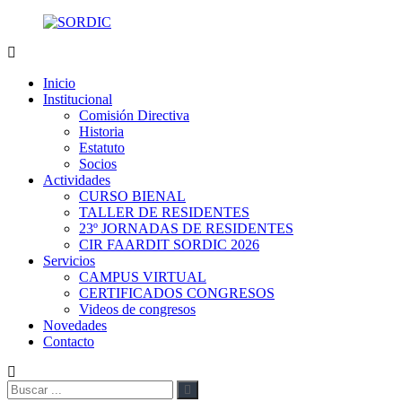
Skip
to
content
SORDIC
Sociedad
de
Inicio
Radiología
Institucional
y
Comisión Directiva
Diagnóstico
Historia
por
Estatuto
Imágenes
Socios
de
Actividades
la
CURSO BIENAL
provincia
TALLER DE RESIDENTES
de
23º JORNADAS DE RESIDENTES
Córdoba
CIR FAARDIT SORDIC 2026
Servicios
CAMPUS VIRTUAL
CERTIFICADOS CONGRESOS
Videos de congresos
Novedades
Contacto
Buscar:
Buscar