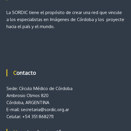
e
o
v
La SORDIC tiene el propósito de crear una red que vincule
i
e
a los especialistas en Imágenes de Córdoba y los proyecte
n
c
hacia el país y el mundo.
n
i
a
d
t
e
C
r
ó
r
d
a
Contacto
o
b
d
a
Sede: Círculo Médico de Córdoba
Ambrosio Olmos 820
a
Córdoba, ARGENTINA
s
E-mail:
secretaria@sordic.org.ar
Celular:
+54 351 8682711