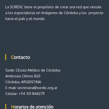
e
o
La SORDIC tiene el propósito de crear una red que vincule
v
e
a los especialistas en Imágenes de Córdoba y los proyecte
i
n
hacia el país y el mundo.
c
n
i
a
t
d
e
C
r
ó
r
a
d
Contacto
o
b
d
a
Sede: Círculo Médico de Córdoba
Ambrosio Olmos 820
a
Córdoba, ARGENTINA
s
E-mail:
secretaria@sordic.org.ar
Celular:
+54 351 8682711
Horarios de atención