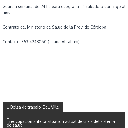
g
Guardia semanal de 24 hs para ecografía + 1 sábado o domingo al
n
mes.
ó
s
t
Contrato del Ministerio de Salud de la Prov. de Córdoba.
i
c
o
Contacto: 353-4248060 (Liliana Abraham)
p
o
r
I
m
á
g
e
n
e
s
d
N
e
Bolsa de trabajo: Bell Ville
l
a
a
Preocupación ante la situación actual de crisis del sistema
p
de salud
r