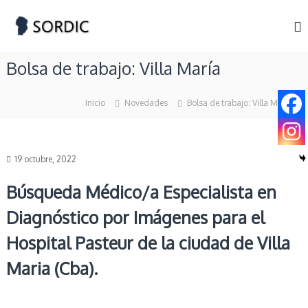
S
S
S
k
o
i
O
c
p
R
i
Bolsa de trabajo: Villa María
t
D
e
o
d
I
c
a
C
Inicio
Novedades
Bolsa de trabajo: Villa María
d
o
d
n
e
t
R
e
a
19 octubre, 2022
n
d
t
i
Búsqueda Médico/a Especialista en
o
l
Diagnóstico por Imágenes para el
o
g
Hospital Pasteur de la ciudad de Villa
í
a
Maria (Cba).
y
D
i
a