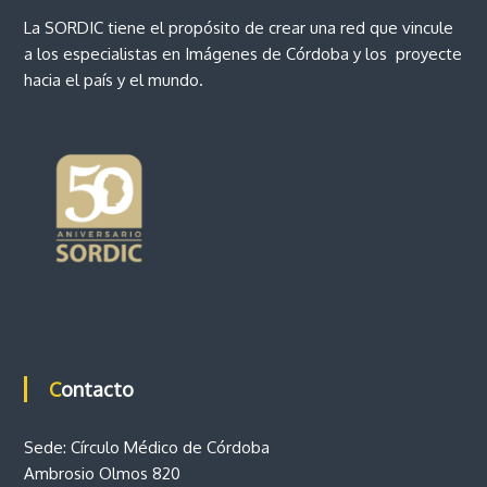
e
La SORDIC tiene el propósito de crear una red que vincule
a los especialistas en Imágenes de Córdoba y los proyecte
n
hacia el país y el mundo.
t
r
a
d
a
s
Contacto
Sede: Círculo Médico de Córdoba
Ambrosio Olmos 820