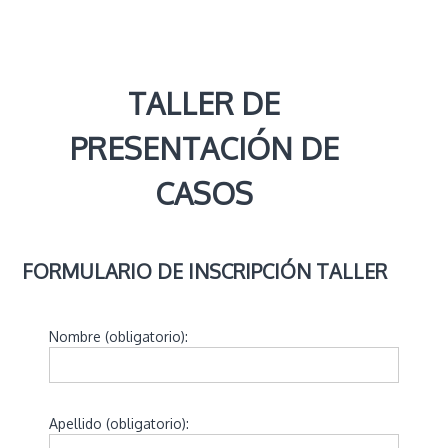
g
n
ó
s
t
TALLER DE
i
c
PRESENTACIÓN DE
o
p
o
CASOS
r
I
m
á
g
FORMULARIO DE INSCRIPCIÓN TALLER
e
n
e
Nombre (obligatorio):
s
d
e
l
a
Apellido (obligatorio):
p
r