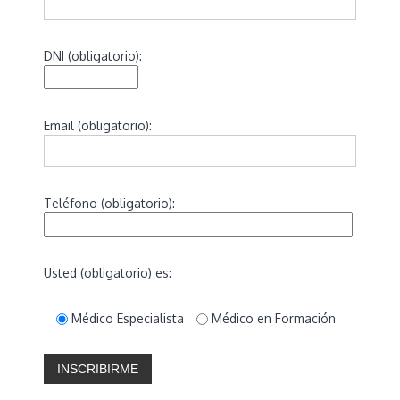
o
v
i
DNI (obligatorio):
n
c
i
a
Email (obligatorio):
d
e
C
ó
r
Teléfono (obligatorio):
d
o
b
a
Usted (obligatorio) es:
Médico Especialista
Médico en Formación