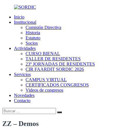
Skip
to
Inicio
content
SORDIC
Sociedad
Institucional
de
Comisión Directiva
Radiología
Historia
y
Estatuto
Diagnóstico
Socios
por
Actividades
Imágenes
CURSO BIENAL
de
TALLER DE RESIDENTES
la
23º JORNADAS DE RESIDENTES
provincia
CIR FAARDIT SORDIC 2026
de
Servicios
Córdoba
CAMPUS VIRTUAL
CERTIFICADOS CONGRESOS
Videos de congresos
Novedades
Contacto
Buscar:
Buscar
ZZ – Demos